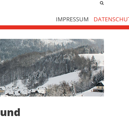
Site
search
toggle
IMPRESSUM
DATENSCHU
 und